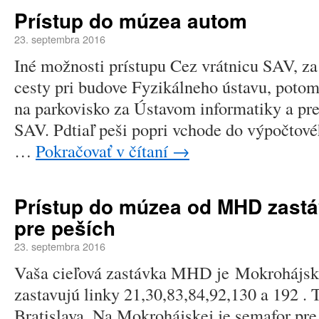
Prístup do múzea autom
23. septembra 2016
Iné možnosti prístupu Cez vrátnicu SAV, z
cesty pri budove Fyzikálneho ústavu, poto
na parkovisko za Ústavom informatiky a p
SAV. Pdtiaľ peši popri vchode do výpočtové
…
Pokračovať v čítaní
→
Prístup do múzea od MHD zast
pre peších
23. septembra 2016
Vaša cieľová zastávka MHD je Mokrohájska 
zastavujú linky 21,30,83,84,92,130 a 192 .
Bratislava. Na Mokrohájskej je semafor pre