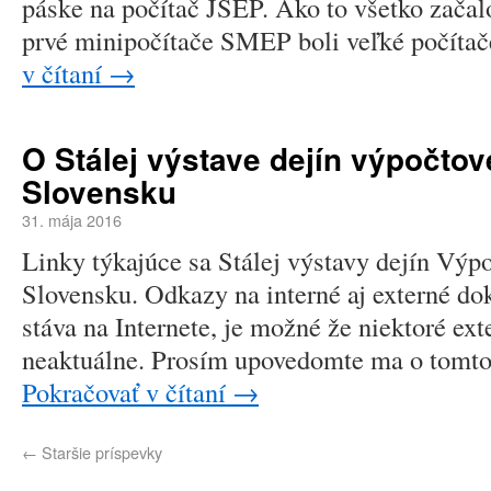
páske na počítač JSEP. Ako to všetko začal
prvé minipočítače SMEP boli veľké počíta
v čítaní
→
O Stálej výstave dejín výpočtov
Slovensku
31. mája 2016
Linky týkajúce sa Stálej výstavy dejín Výp
Slovensku. Odkazy na interné aj externé d
stáva na Internete, je možné že niektoré ex
neaktuálne. Prosím upovedomte ma o tomto 
Pokračovať v čítaní
→
←
Staršie príspevky