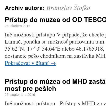
Branislav Štofko
Archív autora:
Prístup do muzea od OD TESC
26. októbra 2016
Iné možnosti prístupu V prípade, že chcet
Lamač, ponúka sa možnosť parkovania tam.
35.62″N, 17° 3′ 54.64″E alebo 48.1765918, 
dostanete pešo chodníkom na zastávku MH
Pokračovať v čítaní
→
Prístup do múzea od MHD zast
most pre peších
25. septembra 2016
Iné možnosti prístupu Prístup s MHD zo 