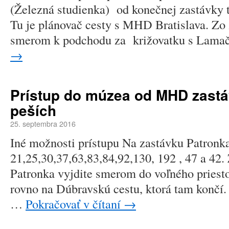
(Železná studienka) od konečnej zastávky tr
Tu je plánovač cesty s MHD Bratislava. Zo
smerom k podchodu za križovatku s Lam
→
Prístup do múzea od MHD zastá
peších
25. septembra 2016
Iné možnosti prístupu Na zastávku Patron
21,25,30,37,63,83,84,92,130, 192 , 47 a 42
Patronka vyjdite smerom do voľného priesto
rovno na Dúbravskú cestu, ktorá tam končí.
…
Pokračovať v čítaní
→