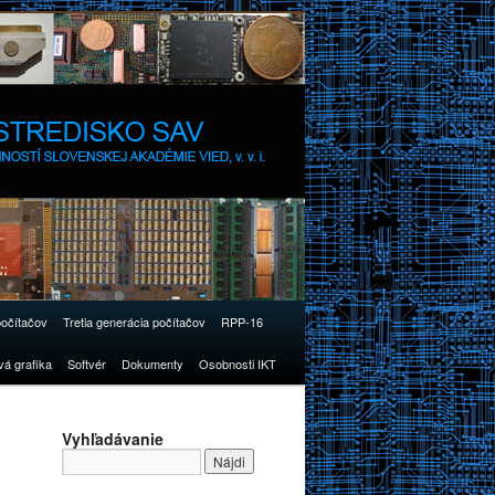
počítačov
Tretia generácia počítačov
RPP-16
vá grafika
Softvér
Dokumenty
Osobnosti IKT
Vyhľadávanie