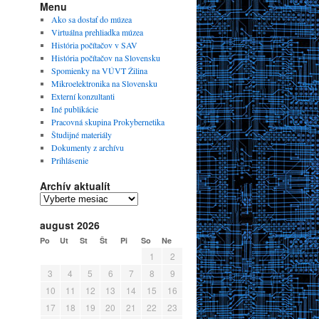
Menu
Ako sa dostať do múzea
Virtuálna prehliadka múzea
História počítačov v SAV
História počítačov na Slovensku
Spomienky na VÚVT Žilina
Mikroelektronika na Slovensku
Externí konzultanti
Iné publikácie
Pracovná skupina Prokybernetika
Študijné materiály
Dokumenty z archívu
Prihlásenie
Archív aktualít
august 2026
Po
Ut
St
Št
Pi
So
Ne
1
2
3
4
5
6
7
8
9
10
11
12
13
14
15
16
17
18
19
20
21
22
23