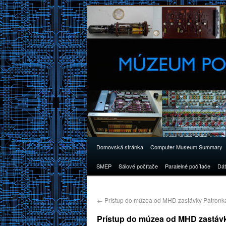
Domovská stránka
Computer Museum Summary
SMEP
Sálové počítače
Paralelné počítače
Dát
←
Prístup do múzea od MHD zastávky Patronka
Prístup do múzea od MHD zastáv