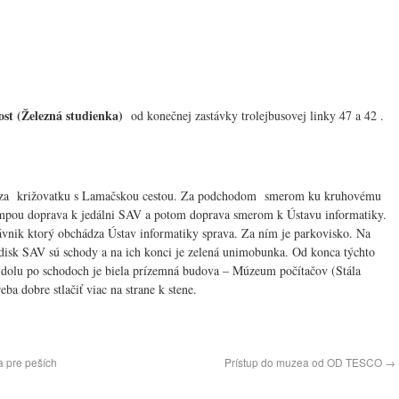
st (Železná studienka)
od konečnej zastávky trolejbusovej linky 47 a 42 .
 za križovatku s Lamačskou cestou. Za podchodom smerom ku kruhovému
mpou doprava k jedálni SAV a potom doprava smerom k Ústavu informatiky.
távnik ktorý obchádza Ústav informatiky sprava. Za ním je parkovisko. Na
disk SAV sú schody a na ich konci je zelená unimobunka. Od konca týchto
dolu po schodoch je biela prízemná budova – Múzeum počítačov (Stála
ba dobre stlačiť viac na strane k stene.
 pre peších
Prístup do muzea od OD TESCO
→