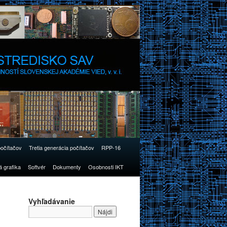
počítačov
Tretia generácia počítačov
RPP-16
á grafika
Softvér
Dokumenty
Osobnosti IKT
Vyhľadávanie