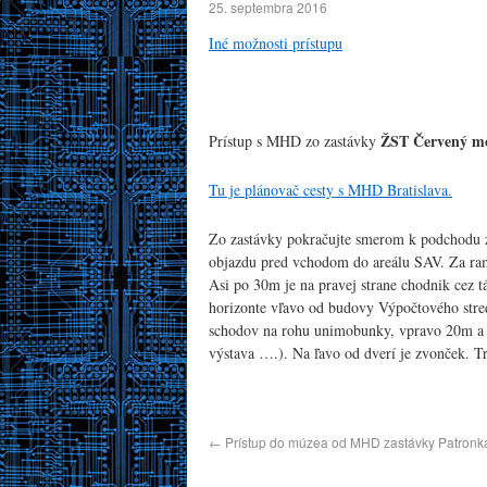
25. septembra 2016
Iné možnosti prístupu
ŽST Červený mo
Prístup s MHD zo zastávky
Tu je plánovač cesty s MHD Bratislava.
Zo zastávky pokračujte smerom k podchodu
objazdu pred vchodom do areálu SAV. Za ra
Asi po 30m je na pravej strane chodnik cez 
horizonte vľavo od budovy Výpočtového stre
schodov na rohu unimobunky, vpravo 20m a 
výstava ….). Na ľavo od dverí je zvonček. Tre
←
Prístup do múzea od MHD zastávky Patronka