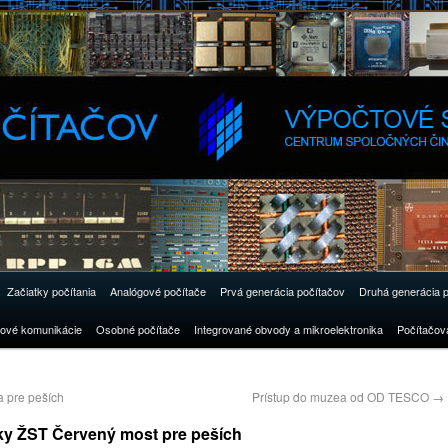
Začiatky počítania
Analógové počítače
Prvá generácia počítačov
Druhá generácia 
ové komunikácie
Osobné počítače
Integrované obvody a mikroelektronika
Počítačov
 pre peších
Prístup do muzea od OD TESCO
→
ky ŽST Červený most pre peších