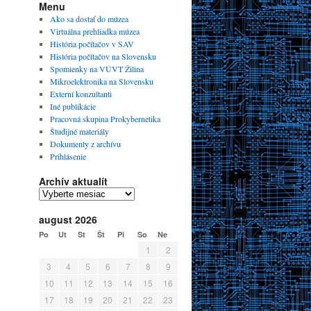
Menu
Ako sa dostať do múzea
Virtuálna prehliadka múzea
História počítačov v SAV
História počítačov na Slovensku
Spomienky na VÚVT Žilina
Mikroelektronika na Slovensku
Externí konzultanti
Iné publikácie
Pracovná skupina Prokybernetika
Študijné materiály
Dokumenty z archívu
Prihlásenie
Archív aktualít
august 2026
Po
Ut
St
Št
Pi
So
Ne
1
2
3
4
5
6
7
8
9
10
11
12
13
14
15
16
17
18
19
20
21
22
23