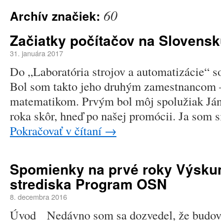
60
Archív značiek:
Začiatky počítačov na Slovens
31. januára 2017
Do „Laboratória strojov a automatizácie“ s
Bol som takto jeho druhým zamestnancom
matematikom. Prvým bol môj spolužiak Ján 
roka skôr, hneď po našej promócii. Ja som 
Pokračovať v čítaní
→
Spomienky na prvé roky Výsk
strediska Program OSN
8. decembra 2016
Úvod Nedávno som sa dozvedel, že budo