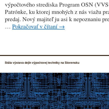
výpočtového strediska Program OSN (VVS-
Patrónke, ku ktorej mnohých z nás viažu pra
predaj. Nový majiteľ ju asi k nepoznaniu pr
…
Pokračovať v čítaní
→
Stála výstava dejín výpočtovej techniky na Slovensku