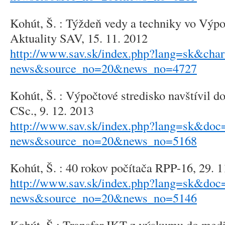
Kohút, Š. : Týždeň vedy a techniky vo Výp
Aktuality SAV, 15. 11. 2012
http://www.sav.sk/index.php?lang=sk&cha
news&source_no=20&news_no=4727
Kohút, Š. : Výpočtové stredisko navštívil do
CSc., 9. 12. 2013
http://www.sav.sk/index.php?lang=sk&doc=
news&source_no=20&news_no=5168
Kohút, Š. : 40 rokov počítača RPP-16, 29. 1
http://www.sav.sk/index.php?lang=sk&doc=
news&source_no=20&news_no=5146
Kohút, Š.: Transfer IKT z výskumu do medi