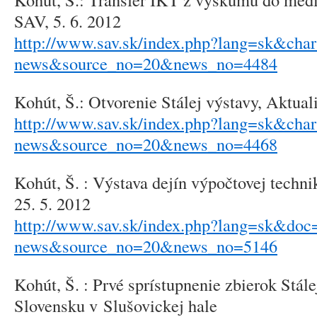
SAV, 5. 6. 2012
http://www.sav.sk/index.php?lang=sk&cha
news&source_no=20&news_no=4484
Kohút, Š.: Otvorenie Stálej výstavy, Aktual
http://www.sav.sk/index.php?lang=sk&cha
news&source_no=20&news_no=4468
Kohút, Š. : Výstava dejín výpočtovej techni
25. 5. 2012
http://www.sav.sk/index.php?lang=sk&doc=
news&source_no=20&news_no=5146
Kohút, Š. : Prvé sprístupnenie zbierok Stál
Slovensku v Slušovickej hale