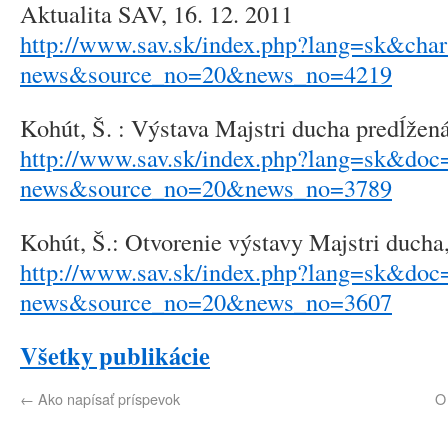
Aktualita SAV, 16. 12. 2011
http://www.sav.sk/index.php?lang=sk&cha
news&source_no=20&news_no=4219
Kohút, Š. : Výstava Majstri ducha predĺžená
http://www.sav.sk/index.php?lang=sk&doc=
news&source_no=20&news_no=3789
Kohút, Š.: Otvorenie výstavy Majstri ducha,
http://www.sav.sk/index.php?lang=sk&doc=
news&source_no=20&news_no=3607
Všetky publikácie
←
Ako napísať príspevok
O 