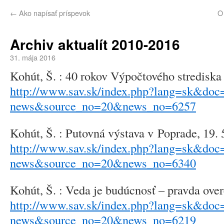
←
Ako napísať príspevok
O 
Archiv aktualít 2010-2016
31. mája 2016
Kohút, Š. : 40 rokov Výpočtového strediska
http://www.sav.sk/index.php?lang=sk&doc=
news&source_no=20&news_no=6257
Kohút, Š. : Putovná výstava v Poprade, 19. 
http://www.sav.sk/index.php?lang=sk&doc=
news&source_no=20&news_no=6340
Kohút, Š. : Veda je budúcnosť – pravda over
http://www.sav.sk/index.php?lang=sk&doc=
news&source_no=20&news_no=6219