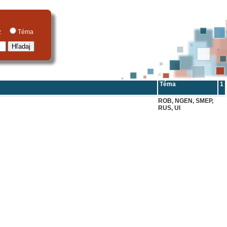
raz
Téma
Téma
1
ROB, NGEN, SMEP,
RUS, UI