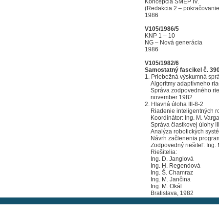
Koncepcia SMEP IV.
(Redakcia 2 – pokračovanie
1986
V105/1986/5
KNP 1 – 10
NG – Nová generácia
1986
V105/1982/6
Samostatný fascikel č. 39
1. Priebežná výskumná správ
Algoritmy adaptívneho riad
Správa zodpovedného rieš
november 1982
2. Hlavná úloha III-8-2
Riadenie inteligentných ro
Koordinátor: Ing. M. Varga
Správa čiastkovej úlohy II
Analýza robotických systé
Návrh začlenenia program
Zodpovedný riešiteľ: Ing. 
Riešitelia:
Ing. D. Janglová
Ing. H. Regendová
Ing. Š. Chamraz
Ing. M. Jančina
Ing. M. Okál
Bratislava, 1982