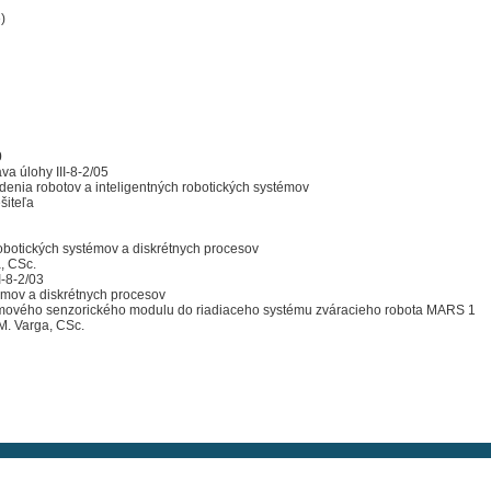
)
0
a úlohy III-8-2/05
enia robotov a inteligentných robotických systémov
iteľa
botických systémov a diskrétnych procesov
, CSc.
I-8-2/03
mov a diskrétnych procesov
ového senzorického modulu do riadiaceho systému zváracieho robota MARS 1
M. Varga, CSc.