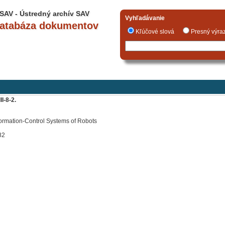
SAV - Ústredný archív SAV
Vyhľadávanie
databáza dokumentov
Kľúčové slová
Presný vý
II-8-2.
Information-Control Systems of Robots
82