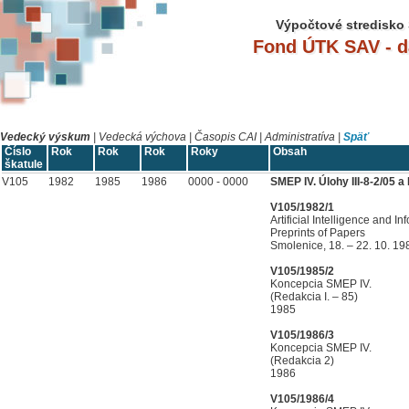
Výpočtové stredisko 
Fond ÚTK SAV - 
Vedecký výskum
|
Vedecká výchova
|
Časopis CAI
|
Administratíva
|
Späť
Číslo
Rok
Rok
Rok
Roky
Obsah
škatule
V105
1982
1985
1986
0000 - 0000
SMEP IV. Úlohy III-8-2/05 a I
V105/1982/1
Artificial Intelligence and 
Preprints of Papers
Smolenice, 18. – 22. 10. 19
V105/1985/2
Koncepcia SMEP IV.
(Redakcia I. – 85)
1985
V105/1986/3
Koncepcia SMEP IV.
(Redakcia 2)
1986
V105/1986/4