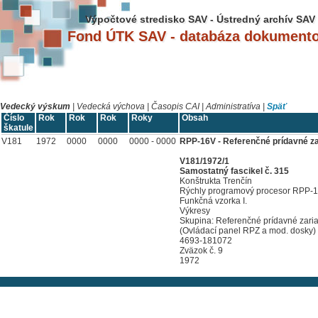
Výpočtové stredisko SAV - Ústredný archív SAV
Fond ÚTK SAV - databáza dokument
Vedecký výskum
|
Vedecká výchova
|
Časopis CAI
|
Administratíva
|
Späť
Číslo
Rok
Rok
Rok
Roky
Obsah
škatule
V181
1972
0000
0000
0000 - 0000
RPP-16V - Referenčné prídavné za
V181/1972/1
Samostatný fascikel č. 315
Konštrukta Trenčín
Rýchly programový procesor RPP-
Funkčná vzorka I.
Výkresy
Skupina: Referenčné prídavné zari
(Ovládací panel RPZ a mod. dosky)
4693-181072
Zväzok č. 9
1972