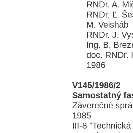
RNDr. A. Mič
RNDr. Ľ. Še
M. Veisháb
RNDr. J. Vy
Ing. B. Brez
doc. RNDr. I.
1986
V145/1986/2
Samostatný fas
Záverečné sprá
1985
III-8 "Technická