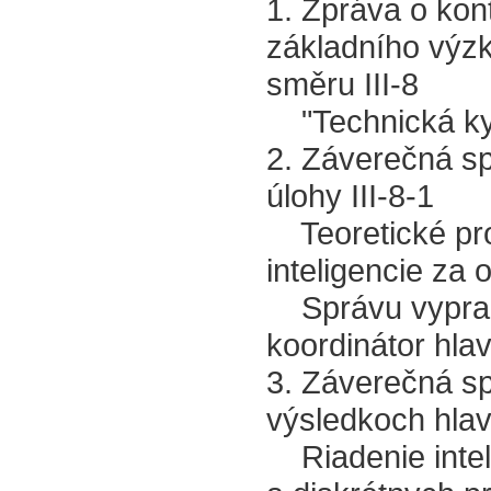
1. Zpráva o kont
základního výzk
směru III-8
"Technická ky
2. Záverečná sp
úlohy III-8-1
Teoretické pro
inteligencie za
Správu vypraco
koordinátor hlav
3. Záverečná sp
výsledkoch hlavn
Riadenie intel