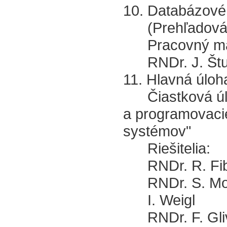
10. Databázové
(Prehľadová 
Pracovný mate
RNDr. J. Štu
11. Hlavná úloha
Čiastková úloha
a programovacie
systémov"
Riešitelia:
RNDr. R. Fi
RNDr. S. Mo
I. Weigl
RNDr. F. Gliv