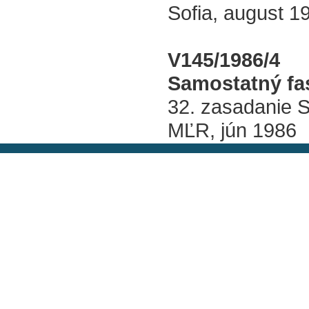
Sofia, august 1
V145/1986/4
Samostatný fas
32. zasadanie
MĽR, jún 1986