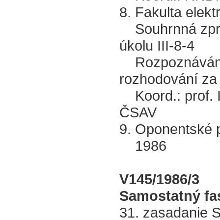
8. Fakulta elek
Souhrnná zpráv
úkolu III-8-4
Rozpoznávání a
rozhodování za
Koord.: prof. In
ČSAV
9. Oponentské 
1986
V145/1986/3
Samostatný fas
31. zasadanie