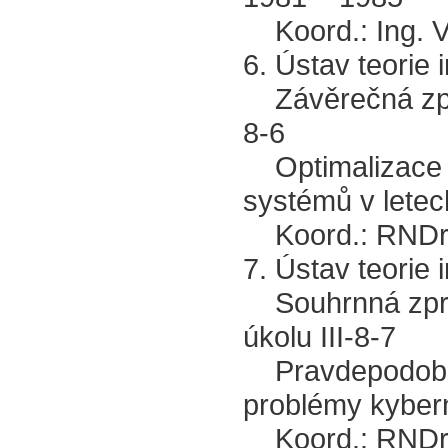
Koord.: Ing. V.
6. Ústav teorie
Závěrečná zpráv
8-6
Optimalizace s
systémů v lete
Koord.: RNDr. 
7. Ústav teorie
Souhrnná zpráv
úkolu III-8-7
Pravdepodobno
problémy kyber
Koord.: RNDr. 