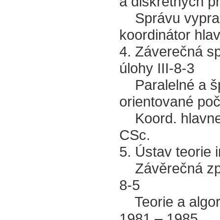
a diskrétnych 
Správu vypraco
koordinátor hlav
4. Záverečná sp
úlohy III-8-3
Paralelné a šp
orientované po
Koord. hlavnej ú
CSc.
5. Ústav teorie
Závěrečná zpráv
8-5
Teorie a algori
1981 – 1985