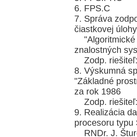
6. FPS.C
7. Správa zodpo
čiastkovej úlohy
"Algoritmické 
znalostných sy
Zodp. riešiteľ
8. Výskumná sp
"Základné prost
za rok 1986
Zodp. riešiteľ
9. Realizácia 
procesoru typu
RNDr. J. Štur