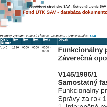
Výpočtové stredisko SAV - Ústredný archív SAV
Fond ÚTK SAV - databáza dokument
Vedecký výskum
|
Vedecká výchova
|
Časopis CAI
|
Administratíva
|
Späť
Číslo
Rok
Rok
Rok
Roky
Obsah
škatule
V145
1986
0000
0000
0000 -
Funkcionálny 
0000
Záverečná opon
V145/1986/1
Samostatný fas
Funkcionálny p
Správy za rok 
1. Inferenčné m