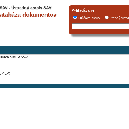
SAV - Ústredný archív SAV
Vyhľadávanie
databáza dokumentov
Kľúčové slová
Presný vý
alistov SMEP SS-4
 SMEP)