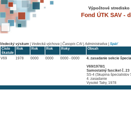
Výpočtové stredisko 
Fond ÚTK SAV - 
Vedecký výskum
|
Vedecká výchova
|
Časopis CAI
|
Administratíva
|
Späť
Číslo
Rok
Rok
Rok
Roky
Obsah
škatule
V69
1978
0000
0000
0000 - 0000
4. zasadanie sekcie špeci
V69/1978/1
Samostatný fascikel č. 23
SS-4 (Skupina špecialistov
4. zasadanie
Vysoké Tatry, 1978