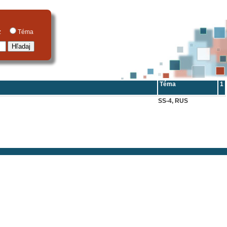
raz
Téma
Téma
1
SS-4, RUS