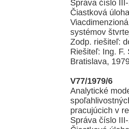
Správa číslo III
Čiastková úloha 
Viacdimenzionál
systémov štvrte
Zodp. riešiteľ: d
Riešiteľ: Ing. F.
Bratislava, 197
V77/1979/6
Analytické mode
spoľahlivostný
pracujúcich v r
Správa číslo III