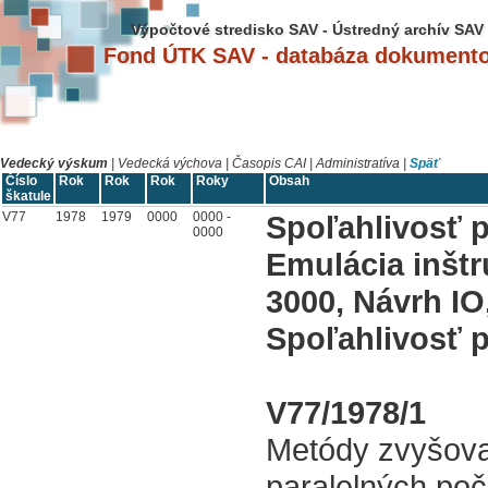
Výpočtové stredisko SAV - Ústredný archív SAV
Fond ÚTK SAV - databáza dokument
Vedecký výskum
|
Vedecká výchova
|
Časopis CAI
|
Administratíva
|
Späť
Číslo
Rok
Rok
Rok
Roky
Obsah
škatule
V77
1978
1979
0000
0000 -
Spoľahlivosť p
0000
Emulácia inšt
3000, Návrh IO
Spoľahlivosť 
V77/1978/1
Metódy zvyšovan
paralelných po