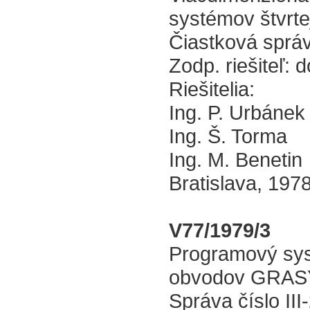
systémov štvrte
Čiastková správ
Zodp. riešiteľ: d
Riešitelia:
Ing. P. Urbánek
Ing. Š. Torma
Ing. M. Benetin
Bratislava, 197
V77/1979/3
Programový sys
obvodov GRAS
Správa číslo III