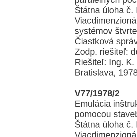
Štátna úloha č. I
Viacdimenzionál
systémov štvrte
Čiastková správ
Zodp. riešiteľ: d
Riešiteľ: Ing. K.
Bratislava, 197
V77/1978/2
Emulácia inštr
pomocou staveb
Štátna úloha č. I
Viacdimenzionál