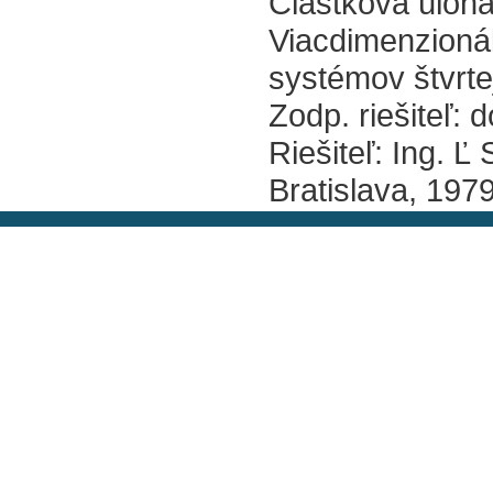
Čiastková úloha 
Viacdimenzionál
systémov štvrte
Zodp. riešiteľ: d
Riešiteľ: Ing. Ľ
Bratislava, 197