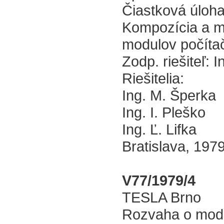
Čiastková úloha 
Kompozícia a mi
modulov počíta
Zodp. riešiteľ: I
Riešitelia:
Ing. M. Šperka
Ing. I. Pleško
Ing. Ľ. Lifka
Bratislava, 197
V77/1979/4
TESLA Brno
Rozvaha o mode